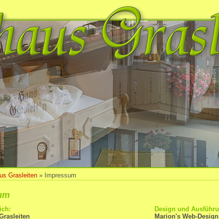
us Grasleiten
» Impressum
um
ich:
Design und Ausführu
Grasleiten
Marion's Web-Design