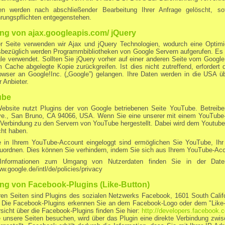
en werden nach abschließender Bearbeitung Ihrer Anfrage gelöscht, so
rungspflichten entgegenstehen.
ng von ajax.googleapis.com/ jQuery
er Seite verwenden wir Ajax und jQuery Technologien, wodurch eine Optimie
sbezüglich werden Programmbibliotheken von Google Servern aufgerufen. Es 
e verwendet. Sollten Sie jQuery vorher auf einer anderen Seite vom Googl
m Cache abgelegte Kopie zurückgreifen. Ist dies nicht zutreffend, erfordert
owser an Google!Inc. („Google”) gelangen. Ihre Daten werden in die USA üb
r Anbieter.
ube
ebsite nutzt Plugins der von Google betriebenen Seite YouTube. Betreibe
ve., San Bruno, CA 94066, USA. Wenn Sie eine unserer mit einem YouTube-
 Verbindung zu den Servern von YouTube hergestellt. Dabei wird dem Youtube-
cht haben.
 in Ihrem YouTube-Account eingeloggt sind ermöglichen Sie YouTube, Ihr S
zuordnen. Dies können Sie verhindern, indem Sie sich aus Ihrem YouTube-Ac
 Informationen zum Umgang von Nutzerdaten finden Sie in der Daten
ww.google.de/intl/de/policies/privacy
ng von Facebook-Plugins (Like-Button)
ren Seiten sind Plugins des sozialen Netzwerks Facebook, 1601 South Calif
t. Die Facebook-Plugins erkennen Sie an dem Facebook-Logo oder dem "Like-Bu
sicht über die Facebook-Plugins finden Sie hier:
http://developers.facebook.
 unsere Seiten besuchen, wird über das Plugin eine direkte Verbindung zw