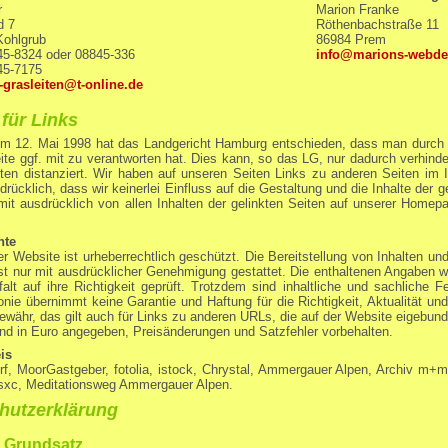
r
Marion Franke
d 7
Röthenbachstraße 11
Kohlgrub
86984 Prem
45-8324 oder 08845-336
info@marions-webde
45-7175
-grasleiten@t-online.de
für Links
vom 12. Mai 1998 hat das Landgericht Hamburg entschieden, dass man durch d
eite ggf. mit zu verantworten hat. Dies kann, so das LG, nur dadurch verhin
ten distanziert. Wir haben auf unseren Seiten Links zu anderen Seiten im Int
drücklich, dass wir keinerlei Einfluss auf die Gestaltung und die Inhalte der 
rmit ausdrücklich von allen Inhalten der gelinkten Seiten auf unserer Home
hte
er Website ist urheberrechtlich geschützt. Die Bereitstellung von Inhalten u
st nur mit ausdrücklicher Genehmigung gestattet. Die enthaltenen Angaben 
falt auf ihre Richtigkeit geprüft. Trotzdem sind inhaltliche und sachliche F
ie übernimmt keine Garantie und Haftung für die Richtigkeit, Aktualität und
ewähr, das gilt auch für Links zu anderen URLs, die auf der Website eigebund
sind in Euro angegeben, Preisänderungen und Satzfehler vorbehalten.
is
rf, MoorGastgeber, fotolia, istock, Chrystal, Ammergauer Alpen, Archiv m
sxc, Meditationsweg Ammergauer Alpen.
hutzerklärung
 Grundsatz