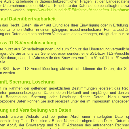
ge Aufsichtsbehörde in datenschutzrechtlichen Fragen ist der Landesdaten
r Unternehmen seinen Sitz hat. Eine Liste der Datenschutzbeauftragten sow
nommen werden:
https://www.bfdi.bund.de/DE/Infothek/Anschriften_Links/ansc
 auf Datenübertragbarkeit
 das Recht, Daten, die wir auf Grundlage Ihrer Einwilligung oder in Erfüllung 
oder an einen Dritten in einem gängigen, maschinenlesbaren Format aushänd
ng der Daten an einen anderen Verantwortlichen verlangen, erfolgt dies nur, s
bzw. TLS-Verschlüsselung
te nutzt aus Sicherheitsgründen und zum Schutz der Übertragung vertrauliche
agen, die Sie an uns als Seitenbetreiber senden, eine SSL-bzw. TLS-Verschl
Sie daran, dass die Adresszeile des Browsers von “http://” auf “https://” we
ile.
 SSL- bzw. TLS-Verschlüsselung aktiviert ist, können die Daten, die Sie
en werden.
nft, Sperrung, Löschung
n im Rahmen der geltenden gesetzlichen Bestimmungen jederzeit das Recht
erten personenbezogenen Daten, deren Herkunft und Empfänger und den Zwe
uf Berichtigung, Sperrung oder Löschung dieser Daten. Hierzu s
bezogene Daten können Sie sich jederzeit unter der im Impressum angegebe
ung und Verarbeitung von Daten
uch unserer Website und bei jedem Abruf einer hinterlegten Datei s
ionen in Log Files. Dies sind z.B. der Name der abgerufenen Datei, Datum 
ichen Abruf, der Browsertyp und die IP Adressen des anfragenden Rechne