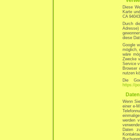
Verwe
Diese Web
Karte un
CA 94043
Durch di
Adresse)
gewonnene
diese Dat
Google wi
möglich, 
wäre mög
Zwecke ve
Service v
Browser d
nutzen k
Die Goo
https://p
Daten
Wenn Sie 
einer e-M
Telefonn
einmalig
werden v
verwendet
Daten z
Kontaktau
Buchungsa