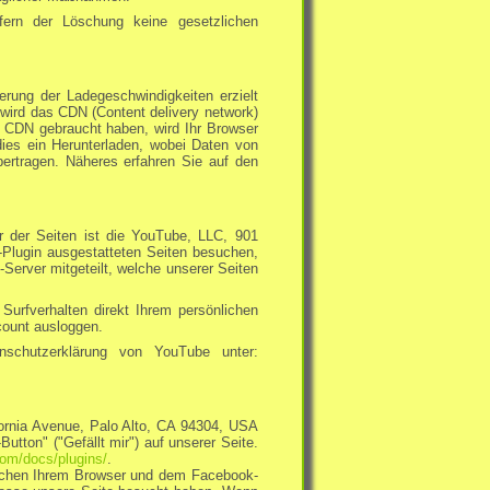
fern der Löschung keine gesetzlichen
rung der Ladegeschwindigkeiten erzielt
wird das CDN (Content delivery network)
e CDN gebraucht haben, wird Ihr Browser
 dies ein Herunterladen, wobei Daten von
ertragen. Näheres erfahren Sie auf den
r der Seiten ist die YouTube, LLC, 901
Plugin ausgestatteten Seiten besuchen,
Server mitgeteilt, welche unserer Seiten
urfverhalten direkt Ihrem persönlichen
count ausloggen.
schutzerklärung von YouTube unter:
ornia Avenue, Palo Alto, CA 94304, USA
tton" ("Gefällt mir") auf unserer Seite.
com/docs/plugins/
.
ischen Ihrem Browser und dem Facebook-