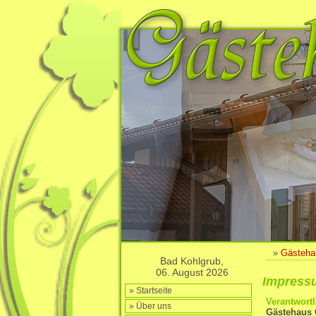
»
Gästeha
Bad Kohlgrub,
06. August 2026
Impress
» Startseite
Verantwortl
» Über uns
Gästehaus 