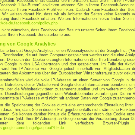
rgestellt. Facebook erhält dadurch die Information, dass Sie mit Ihrer IP-
Facebook "Like-Button" anklicken während Sie in Ihrem Facebook-Account e
Seiten auf Ihrem Facebook-Profil verlinken. Dadurch kann Facebook den Bes
 Wir weisen darauf hin, dass wir als Anbieter der Seiten keine Kenntnis v
tzung durch Facebook erhalten. Weitere Informationen hierzu finden Sie in
p://de-de.facebook.com/policy.php
 nicht wünschen, dass Facebook den Besuch unserer Seiten Ihrem Facebook
e aus Ihrem Facebook-Benutzerkonto aus.
ng von Google Analytics
site benutzt Google Analytics, einen Webanalysedienst der Google Inc. ("Go
, Textdateien, die auf Ihrem Computer gespeichert werden und die eine Anal
en. Die durch den Cookie erzeugten Informationen über Ihre Benutzung dies
on Google in den USA übertragen und dort gespeichert. Im Falle der Aktivi
 wird Ihre IP-Adresse von Google jedoch innerhalb von Mitgliedstaaten d
staaten des Abkommens über den Europäischen Wirtschaftsraum zuvor gekürz
usnahmefällen wird die volle IP-Adresse an einen Server von Google in d
es Betreibers dieser Website wird Google diese Informationen benutzen, u
ts über die Websiteaktivitäten zusammenzustellen und um weitere mit der 
ne Dienstleistungen gegenüber dem Websitebetreiber zu erbringen. Die im
bermittelte IP-Adresse wird nicht mit anderen Daten von Google zusammenge
n die Speicherung der Cookies durch eine entsprechende Einstellung Ihrer 
h darauf hin, dass Sie in diesem Fall gegebenenfalls nicht sämtliche Funktio
önnen. Sie können darüber hinaus die Erfassung der durch das Cookie erze
 Daten (inkl. Ihrer IP-Adresse) an Google sowie die Verarbeitung dieser D
ter dem folgenden Link verfügbare Browser-Plugin her
ols.google.com/dlpage/gaoptout?hl=de
.