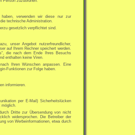
hen Person zuzuordnen.
t haben, verwenden wir diese nur zur
die technische Administration.
erzu gesetzlich verpflichtet sind.
zu, unser Angebot nutzerfreundlicher,
wser auf Ihrem Rechner speichert werden.
es“, die nach dem Ende Ihres Besuchs
d enthalten keine Viren.
s nach Ihren Wünschen anpassen. Eine
ogin-Funktionen zur Folge haben.
en informieren.
nikation per E-Mail) Sicherheitslücken
t möglich.
urch Dritte zur Übersendung von nicht
cklich widersprochen. Die Betreiber der
ndung von Werbeinformationen, etwa durch