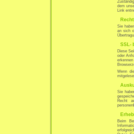
Zuständi
dem unse
Link ent
Recht
Sie haben
an sich 
Übertragu
SSL- 
Diese Sei
oder Anfr
erkennen 
Browserze
Wenn die
mitgeles
Ausku
Sie habe
gespeich
Recht a
personen
Erheb
Beim Bes
Informat
erfolgre