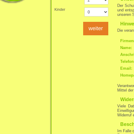
Der Schut
Kinder
und entsp
unseren S
Hinwei
weiter
Die veran
Firmen
Name:
Anschri
Telefon
Email:
Homep
Verantwor
Mittel de
Wider
Viele Dat
Einwillig
Widerruf 
Besch
Im Falle 