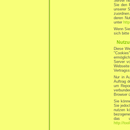
Server he
Sie den 
unserer 
zuordnen.
deren Nu
unter
htt
Wenn Sie
sich bitt
Nutzu
Diese Web
"Cookies"
ermöglich
Server v
Webseite
Vertrags
Nur in A
Auftrag d
um Repor
verbunde
Browser ü
Sie könne
Sie jedoc
nutzen k
bezogenen
das un
http://to