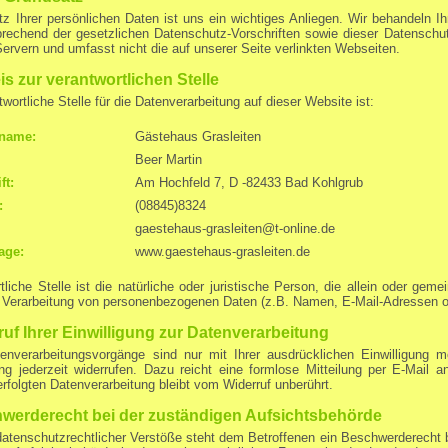
z Ihrer persönlichen Daten ist uns ein wichtiges Anliegen. Wir behandeln I
rechend der gesetzlichen Datenschutz-Vorschriften sowie dieser Datenschutze
ervern und umfasst nicht die auf unserer Seite verlinkten Webseiten.
s zur verantwortlichen Stelle
twortliche Stelle für die Datenverarbeitung auf dieser Website ist:
name:
Gästehaus Grasleiten
Beer Martin
ft:
Am Hochfeld 7, D -82433 Bad Kohlgrub
:
(08845)8324
gaestehaus-grasleiten@t-online.de
age:
www.gaestehaus-grasleiten.de
tliche Stelle ist die natürliche oder juristische Person, die allein oder g
r Verarbeitung von personenbezogenen Daten (z.B. Namen, E-Mail-Adressen o.
ruf Ihrer Einwilligung zur Datenverarbeitung
enverarbeitungsvorgänge sind nur mit Ihrer ausdrücklichen Einwilligung mö
ung jederzeit widerrufen. Dazu reicht eine formlose Mitteilung per E-Mail
erfolgten Datenverarbeitung bleibt vom Widerruf unberührt.
werderecht bei der zuständigen Aufsichtsbehörde
datenschutzrechtlicher Verstöße steht dem Betroffenen ein Beschwerderecht 