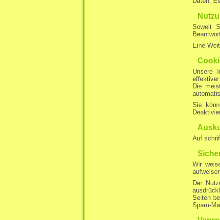
Daten. Es
Nutzu
Soweit S
Beantwort
Eine Weit
Cooki
Unsere I
effektive
Die meis
automatis
Sie könn
Deaktivie
Ausku
Auf schri
Siche
Wir weis
aufweisen
Der Nutz
ausdrückl
Seiten be
Spam-Mail