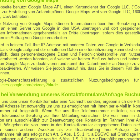
ndung von Google Maps
seite benutzt Google Maps API, einen Kartendienst der Google LLC. ("Googl
d zur Erstellung von Anfahrtsplänen. Google Maps wird von Google LLC, 160
, USA betrieben.
e Nutzung von Google Maps können Informationen über Ihre Benutzung dies
 an einen Server von Google in den USA übertragen und dort gespeiche
n Informationen gegebenenfalls an Dritte übertragen, sofern dies gesetzlic
en im Auftrag von Google verarbeiten.
rd in keinem Fall Ihre IP-Adresse mit anderen Daten von Google in Verbind
dass Google aufgrund der erhaltenen Daten eine Identifizierung zumindest e
lich, dass personenbezogene Daten und Persönlichkeitsprofile von Nutze
rarbeitet werden könnten, auf welche wir keinen Einfluss haben und haben
on Google Maps zu deaktivieren und somit den Datentransfer an Google zu ve
eaktivieren. Wir weisen Sie jedoch darauf hin, dass Sie in diesem Fall die
önnen.
gle-Datenschutzerklärung & zusätzlichen Nutzungsbedingungen 
olicies.google.com/privacy?hl=de
 bei Verwendung unseres Kontaktformulars/Anfrage Buch
uns über unser Kontaktformular eine Nachricht senden, ergeben sich die Pfl
ail Adresse ist notwendig um uns zu ermöglichen mit Ihnen per e-Mail in Kon
ummer ist freigestellt. Wenn Sie uns Ihre Telefonnummer mitteilen, so e
e telefonische Beratung zur Ihrer Mitteilung wünschen. Die von Ihnen in 
on uns ausschließlich zur Beantwortung des Kontakts im Rahmen Ihrer An
. Wir geben die von Ihnen in das Kontaktformular eingegebenen Daten nich
u keinen anderen Zwecken als zur Beantwortung Ihrer Anfrage. Di
fnahme mit uns erfolgt nach Art. 6 Abs. 1 S. 1 lit. a DSGVO auf Grundlage Ihrer
nfragen auf Grundlage von Art. 6 Abs. 1 S. 1 lit b zur Durchführung vorvert