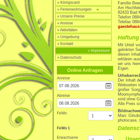
» Königscard
Familie Bee
Am Hochfel
» Ferienwohnungen
82433 Bad 
» Unsere Preise
Telefon 088
Telefax 088
» Anreise
gaestehaus
» Aktivitäten
Haftung 
» Umgebung
» Kontakt
Mit Urteil 
gelinkten S
» Impressum
diesen Inhal
» Datenschutz
erklären aus
wir uns hie
Eigen.
Online Anfragen
Urheberrec
Anreise
Der Inhalt d
Webseiten i
großer Sorg
Moorsymphon
Abreise
sind ohne G
Alle Preis 
Bildnachwe
FeWo
Marc Gilsdo
photocase, 
Datensc
FeWo
1
Erwachsene
Unser