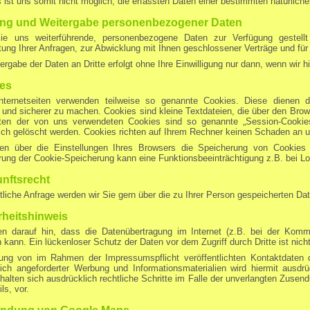
 ist uns somit nicht möglich, die erfassten Daten einer bestimmten natürlic
ng und Weitergabe personenbezogener Daten
ie uns weiterführende, personenbezogene Daten zur Verfügung gestell
ung Ihrer Anfragen, zur Abwicklung mit Ihnen geschlossener Verträge und für 
ergabe der Daten an Dritte erfolgt ohne Ihre Einwilligung nur dann, wenn wir hi
es
nternetseiten verwenden teilweise so genannte Cookies. Diese dienen da
r und sicherer zu machen. Cookies sind kleine Textdateien, die über den Bro
ten der von uns verwendeten Cookies sind so genannte „Session-Cooki
ch gelöscht werden. Cookies richten auf Ihrem Rechner keinen Schaden an un
en über die Einstellungen Ihres Browsers die Speicherung von Cookie
rung der Cookie-Speicherung kann eine Funktionsbeeinträchtigung z.B. bei L
nftsrecht
ftliche Anfrage werden wir Sie gern über die zu Ihrer Person gespeicherten Dat
rheitshinweis
en darauf hin, dass die Datenübertragung im Internet (z.B. bei der Kommu
 kann. Ein lückenloser Schutz der Daten vor dem Zugriff durch Dritte ist nich
ung von im Rahmen der Impressumspflicht veröffentlichten Kontaktdaten d
ich angeforderter Werbung und Informationsmaterialien wird hiermit ausdrü
halten sich ausdrücklich rechtliche Schritte im Falle der unverlangten Zuse
s, vor.