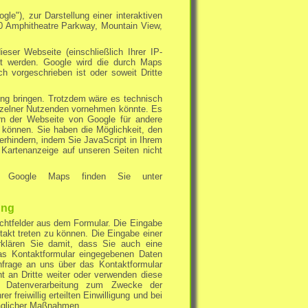
e"), zur Darstellung einer interaktiven
0 Amphitheatre Parkway, Mountain View,
er Webseite (einschließlich Ihrer IP-
rt werden. Google wird die durch Maps
h vorgeschrieben ist oder soweit Dritte
ung bringen. Trotzdem wäre es technisch
inzelner Nutzenden vornehmen könnte. Es
rn der Webseite von Google für andere
 können. Sie haben die Möglichkeit, den
rhindern, indem Sie JavaScript in Ihrem
 Kartenanzeige auf unseren Seiten nicht
für Google Maps finden Sie unter
ung
ichtfelder aus dem Formular. Die Eingabe
takt treten zu können. Die Eingabe einer
rklären Sie damit, dass Sie auch eine
das Kontaktformular eingegebenen Daten
frage an uns über das Kontaktformular
t an Dritte weiter oder verwenden diese
e Datenverarbeitung zum Zwecke der
 freiwillig erteilten Einwilligung und bei
raglicher Maßnahmen.