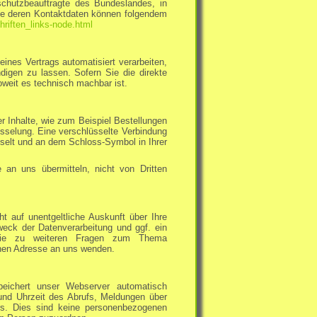
schutzbeauftragte des Bundeslandes, in
ie deren Kontaktdaten können folgendem
hriften_links-node.html
eines Vertrags automatisiert verarbeiten,
igen zu lassen. Sofern Sie die direkte
oweit es technisch machbar ist.
r Inhalte, wie zum Beispiel Bestellungen
üsselung. Eine verschlüsselte Verbindung
chselt und an dem Schloss-Symbol in Ihrer
 an uns übermitteln, nicht von Dritten
 auf unentgeltliche Auskunft über Ihre
ck der Datenverarbeitung und ggf. ein
owie zu weiteren Fragen zum Thema
nen Adresse an uns wenden.
peichert unser Webserver automatisch
und Uhrzeit des Abrufs, Meldungen über
rs. Dies sind keine personenbezogenen