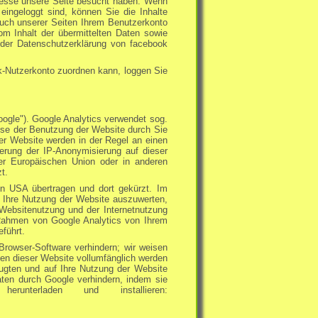
Adresse unsere Seite besucht haben. Wenn
ingeloggt sind, können Sie die Inhalte
uch unserer Seiten Ihrem Benutzerkonto
om Inhalt der übermittelten Daten sowie
 der Datenschutzerklärung von facebook
-Nutzerkonto zuordnen kann, loggen Sie
ogle"). Google Analytics verwendet sog.
yse der Benutzung der Website durch Sie
er Website werden in der Regel an einen
erung der IP-Anonymisierung auf dieser
er Europäischen Union oder in anderen
t.
en USA übertragen und dort gekürzt. Im
m Ihre Nutzung der Website auszuwerten,
Websitenutzung und der Internetnutzung
 Rahmen von Google Analytics von Ihrem
führt.
Browser-Software verhindern; wir weisen
nen dieser Website vollumfänglich werden
ugten und auf Ihre Nutzung der Website
aten durch Google verhindern, indem sie
unterladen und installieren: