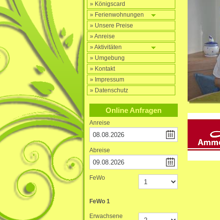
» Königscard
» Ferienwohnungen
» Unsere Preise
» Anreise
» Aktivitäten
» Umgebung
» Kontakt
» Impressum
» Datenschutz
Online Anfragen
Anreise
Abreise
FeWo
FeWo
1
Erwachsene