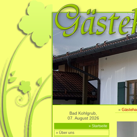
»
Gästeha
Bad Kohlgrub,
07. August 2026
» Startseite
» Über uns