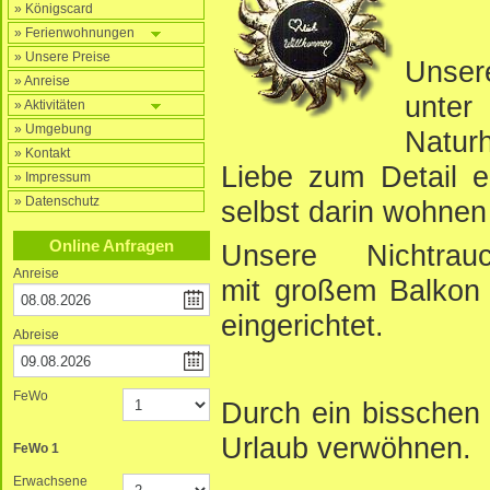
» Königscard
» Ferienwohnungen
» Unsere Preise
Unser
» Anreise
unte
» Aktivitäten
» Umgebung
Natur
» Kontakt
Liebe zum Detail ei
» Impressum
» Datenschutz
selbst darin wohnen 
Online Anfragen
Unsere Nichtrauc
Anreise
mit großem Balkon 
eingerichtet.
Abreise
FeWo
Durch ein bisschen
Urlaub verwöhnen.
FeWo
1
Erwachsene