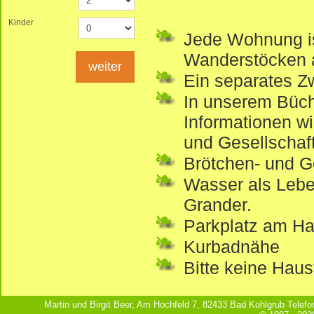
Kinder
Jede Wohnung i
Wanderstöcken a
weiter
Ein separates Z
In unserem Büche
Informationen wi
und Gesellschaft
Brötchen- und Ge
Wasser als Lebe
Grander.
Parkplatz am Ha
Kurbadnähe
Bitte keine Haus
Martin und Birgit Beer, Am Hochfeld 7, 82433 Bad Kohlgrub Telef